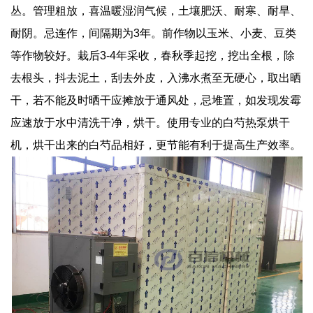
丛。管理粗放，喜温暖湿润气候，土壤肥沃、耐寒、耐旱、
耐阴。忌连作，间隔期为3年。前作物以玉米、小麦、豆类
等作物较好。栽后3-4年采收，春秋季起挖，挖出全根，除
去根头，抖去泥土，刮去外皮，入沸水煮至无硬心，取出晒
干，若不能及时晒干应摊放于通风处，忌堆置，如发现发霉
应速放于水中清洗干净，烘干。使用专业的白芍热泵烘干
机，烘干出来的白芍品相好，更节能有利于提高生产效率。