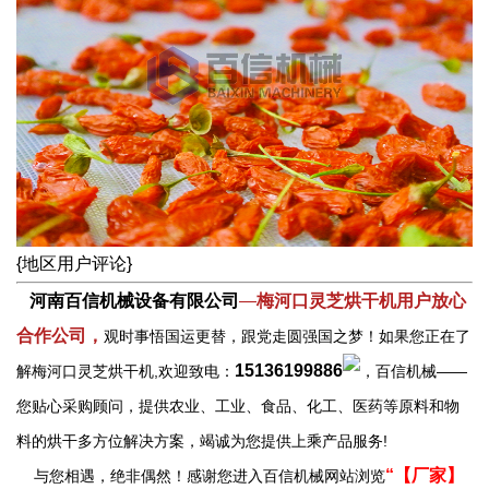
{地区用户评论}
河南百信机械设备有限公司
—
梅河口灵芝烘干机用户放心
合作公司，
观时事悟国运更替，跟党走圆强国之梦！如果您正在了
15136199886
解梅河口灵芝烘干机,欢迎致电：
，百信机械——
您贴心采购顾问，提供农业、工业、食品、化工、医药等原料和物
料的烘干多方位解决方案，竭诚为您提供上乘产品服务!
“【厂家】
与您相遇，绝非偶然！感谢您进入百信机械网站浏览