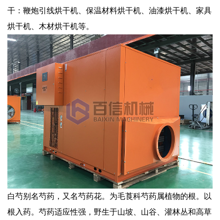
干：鞭炮引线烘干机、保温材料烘干机、油漆烘干机、家具
烘干机、木材烘干机等。
白芍别名芍药，又名芍药花。为毛莨科芍药属植物的根。以
根入药。芍药适应性强，野生于山坡、山谷、灌林丛和高草